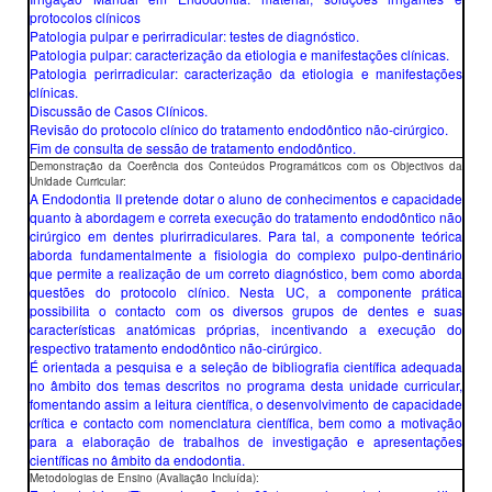
protocolos clínicos
Patologia pulpar e perirradicular: testes de diagnóstico.
Patologia pulpar: caracterização da etiologia e manifestações clínicas.
Patologia perirradicular: caracterização da etiologia e manifestações
clínicas.
Discussão de Casos Clínicos.
Revisão do protocolo clínico do tratamento endodôntico não-cirúrgico.
Fim de consulta de sessão de tratamento endodôntico.
Demonstração da Coerência dos Conteúdos Programáticos com os Objectivos da
Unidade Curricular:
A Endodontia II pretende dotar o aluno de conhecimentos e capacidade
quanto à abordagem e correta execução do tratamento endodôntico não
cirúrgico em dentes plurirradiculares. Para tal, a componente teórica
aborda fundamentalmente a fisiologia do complexo pulpo-dentinário
que permite a realização de um correto diagnóstico, bem como aborda
questões do protocolo clínico. Nesta UC, a componente prática
possibilita o contacto com os diversos grupos de dentes e suas
características anatómicas próprias, incentivando a execução do
respectivo tratamento endodôntico não-cirúrgico.
É orientada a pesquisa e a seleção de bibliografia científica adequada
no âmbito dos temas descritos no programa desta unidade curricular,
fomentando assim a leitura científica, o desenvolvimento de capacidade
crítica e contacto com nomenclatura científica, bem como a motivação
para a elaboração de trabalhos de investigação e apresentações
científicas no âmbito da endodontia.
Metodologias de Ensino (Avaliação Incluída):