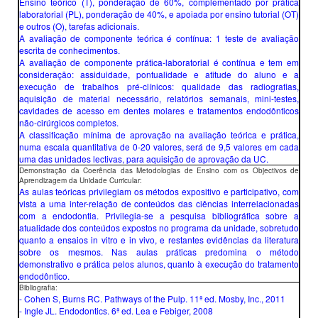
Ensino teórico (T), ponderação de 60%, complementado por prática
laboratorial (PL), ponderação de 40%, e apoiada por ensino tutorial (OT)
e outros (O), tarefas adicionais.
A avaliação de componente teórica é contínua: 1 teste de avaliação
escrita de conhecimentos.
A avaliação de componente prática-laboratorial é contínua e tem em
consideração: assiduidade, pontualidade e atitude do aluno e a
execução de trabalhos pré-clínicos: qualidade das radiografias,
aquisição de material necessário, relatórios semanais, mini-testes,
cavidades de acesso em dentes molares e tratamentos endodônticos
não-cirúrgicos completos.
A classificação mínima de aprovação na avaliação teórica e prática,
numa escala quantitativa de 0-20 valores, será de 9,5 valores em cada
uma das unidades lectivas, para aquisição de aprovação da UC.
Demonstração da Coerência das Metodologias de Ensino com os Objectivos de
Aprendizagem da Unidade Curricular:
As aulas teóricas privilegiam os métodos expositivo e participativo, com
vista a uma inter-relação de conteúdos das ciências interrelacionadas
com a endodontia. Privilegia-se a pesquisa bibliográfica sobre a
atualidade dos conteúdos expostos no programa da unidade, sobretudo
quanto a ensaios in vitro e in vivo, e restantes evidências da literatura
sobre os mesmos. Nas aulas práticas predomina o método
demonstrativo e prática pelos alunos, quanto à execução do tratamento
endodôntico.
Bibliografia:
- Cohen S, Burns RC. Pathways of the Pulp. 11ª ed. Mosby, Inc., 2011
- Ingle JL. Endodontics. 6ª ed. Lea e Febiger, 2008