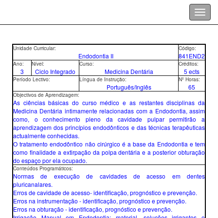
Unidade Curricular:
Código:
Endodontia II
841END2
Ano:
Nível:
Curso:
Créditos:
3
Ciclo Integrado
Medicina Dentária
5 ects
Período Lectivo:
Língua de Instrução:
Nº Horas:
Português/Inglês
65
Objectivos de Aprendizagem:
As ciências básicas do curso médico e as restantes disciplinas da
Medicina Dentária intimamente relacionadas com a Endodontia, assim
como, o conhecimento pleno da cavidade pulpar permitirão a
aprendizagem dos princípios endodônticos e das técnicas terapêuticas
actualmente conhecidas.
O tratamento endodôntico não cirúrgico é a base da Endodontia e tem
como finalidade a extirpação da polpa dentária e a posterior obturação
do espaço por ela ocupado.
Conteúdos Programáticos:
Normas de execução de cavidades de acesso em dentes
pluricanalares.
Erros de cavidade de acesso- identificação, prognóstico e prevenção.
Erros na instrumentação - identificação, prognóstico e prevenção.
Erros na obturação - identificação, prognóstico e prevenção.
Irrigação Manual em Endodontia: material, soluções irrigantes e