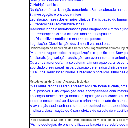
7. Nutrição artificial
Nutrição entérica; Nutrição parentérica; Farmacoterapia na nutriç
8. Investigação e ensaios clínicos
Legislação; Fases dos ensaios clínicos; Participação do farmac
9. Preparações radiofarmacêuticas
Radionuclídeos e radiofármacos para diagnóstico e terapia; 
10. Preparações citostáticas em ambiente hospitalar
11. Dispositivos médicos e material de penso:
Legislação; Classificação dos dispositivos médicos.
Demonstração da Coerência dos Conteúdos Programáticos com os Objectiv
"A aprendizagem sobre a organização e gestão dos Serviços 
funcionais (e.g. seleção, aquisição, armazenamento, manipulaçã
Os alunos aprenderam a selecionar a informação para respond
abordado o seu papel na participação de ensaios clínicos e na
Os alunos serão incentivados a resolver hipotéticas situações
"
Metodologias de Ensino (Avaliação Incluída):
"Nas aulas teóricas serão apresentados de forma sucinta, orga
que possível. Esta exposição será acompanhada com material
aplicação através de: (i) análise e aplicação dos conceitos t
docente esclarecerá as dúvidas e orientará o estudo do aluno.
A avaliação será contínua, sendo os conhecimentos adquirido
implica a classificação de 0 para efeitos de cálculo da classifi
"
Demonstração da Coerência das Metodologias de Ensino com os Objectiv
"As metodologias de ensino utilizadas baseiam-se sobretudo 