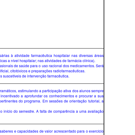
rias à atividade farmacêutica hospitalar nas diversas áreas
s a nível hospitalar; nas atividades de farmácia clínica).
ssionais de saúde para o uso racional dos medicamentos. Será
cial, citotóxicos e preparações radiofarmacêuticas.
s suscetíveis de intervenção farmacêutica.
gramáticos, estimulando a participação ativa dos alunos sempre
 incentivado a aprofundar os conhecimentos e procurar a sua
 pertinentes do programa. Em sessões de orientação tutorial, a
o início do semestre. A falta de comparência a uma avaliação
saberes e capacidades de valor acrescentado para o exercício