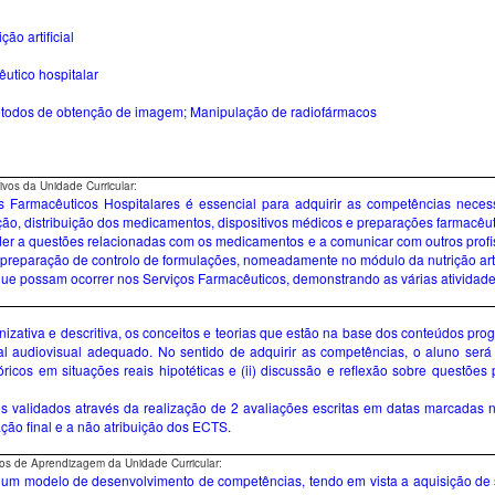
ão artificial
êutico hospitalar
Métodos de obtenção de imagem; Manipulação de radiofármacos
os da Unidade Curricular:
Farmacêuticos Hospitalares é essencial para adquirir as competências necessá
o, distribuição dos medicamentos, dispositivos médicos e preparações farmacêutica
er a questões relacionadas com os medicamentos e a comunicar com outros profi
 preparação de controlo de formulações, nomeadamente no módulo da nutrição artifi
 que possam ocorrer nos Serviços Farmacêuticos, demonstrando as várias atividade
nizativa e descritiva, os conceitos e teorias que estão na base dos conteúdos pro
 audiovisual adequado. No sentido de adquirir as competências, o aluno será
eóricos em situações reais hipotéticas e (ii) discussão e reflexão sobre questões
s validados através da realização de 2 avaliações escritas em datas marcadas n
cação final e a não atribuição dos ECTS.
os de Aprendizagem da Unidade Curricular:
num modelo de desenvolvimento de competências, tendo em vista a aquisição de 