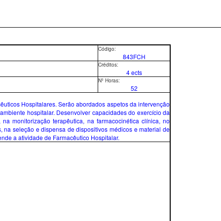
Código:
843FCH
Créditos:
4 ects
Nº Horas:
52
cêuticos Hospitalares. Serão abordados aspetos da intervenção
 ambiente hospitalar. Desenvolver capacidades do exercício da
na monitorização terapêutica, na farmacocinética clínica, no
os, na seleção e dispensa de dispositivos médicos e material de
nde a atividade de Farmacêutico Hospitalar.