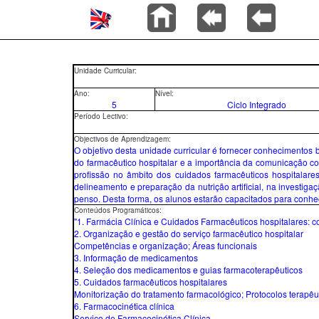
Unidade Curricular:
Ano:
Nível:
5
Ciclo Integrado
Período Lectivo:
Objectivos de Aprendizagem:
O objetivo desta unidade curricular é fornecer conhecimentos
do farmacêutico hospitalar e a importância da comunicação co
profissão no âmbito dos cuidados farmacêuticos hospitalares
delineamento e preparação da nutrição artificial, na investiga
penso. Desta forma, os alunos estarão capacitados para conhe
Conteúdos Programáticos:
"1. Farmácia Clínica e Cuidados Farmacêuticos hospitalares: c
2. Organização e gestão do serviço farmacêutico hospitalar
Competências e organização; Áreas funcionais
3. Informação de medicamentos
4. Seleção dos medicamentos e guias farmacoterapêuticos
5. Cuidados farmacêuticos hospitalares
Monitorização do tratamento farmacológico; Protocolos terapêu
6. Farmacocinética clínica
Serviço de Farmacocinética Clínica