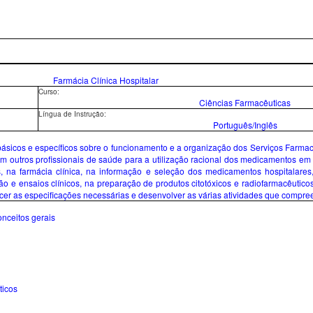
Farmácia Clínica Hospitalar
Curso:
Ciências Farmacêuticas
Língua de Instrução:
Português/Inglês
 básicos e específicos sobre o funcionamento e a organização dos Serviços Farma
m outros profissionais de saúde para a utilização racional dos medicamentos em
, na farmácia clínica, na informação e seleção dos medicamentos hospitalares, 
ção e ensaios clínicos, na preparação de produtos citotóxicos e radiofarmacêutic
cer as especificações necessárias e desenvolver as várias atividades que compree
onceitos gerais
ticos